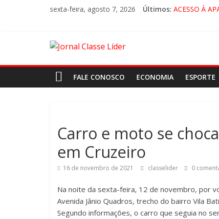
sexta-feira, agosto 7, 2026
Últimos:
ACESSO À AP
🚨 LORENA, 
CRUZEIRO VI
“HÁ PRESEN
FALE CONOSCO
ECONOMIA
ESPORTE
Carro e moto se choc
em Cruzeiro
16 de novembro de 2021
classelider
0 comentá
Na noite da sexta-feira, 12 de novembro, por v
Avenida Jânio Quadros, trecho do bairro Vila Bati
Segundo informações, o carro que seguia no sent