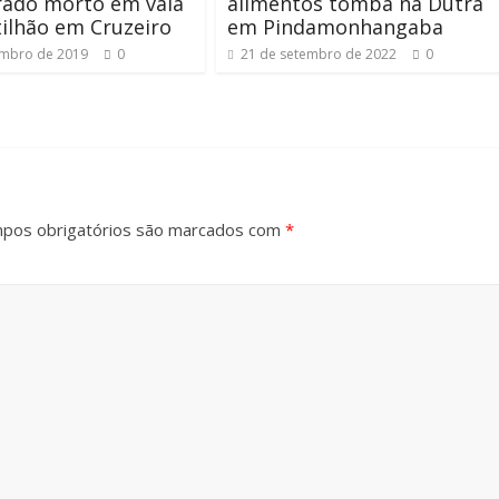
rado morto em vala
alimentos tomba na Dutra
ilhão em Cruzeiro
em Pindamonhangaba
embro de 2019
0
21 de setembro de 2022
0
pos obrigatórios são marcados com
*