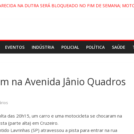
ARECIDA NA DUTRA SERÁ BLOQUEADO NO FIM DE SEMANA; MOTO
PINDAMONHANGABA E QUELUZ NA RETA FINAL PELA FÁBRICA DA 
RA CENÁRIO DE FILME NACIONAL COM ESTREIA PREVISTA PARA 202
ÇA DO COMANDO VERMELHO NO VALE”, AFIRMA PROMOTOR DO G
EVENTOS
INDÚSTRIA
POLICIAL
POLÍTICA
SAÚDE
am na Avenida Jânio Quadros
rios
olta das 20h15, um carro e uma motocicleta se chocaram na
sta (parte alta) em Cruzeiro.
ido Lavrinhas (SP) atravessou a pista para entrar na rua