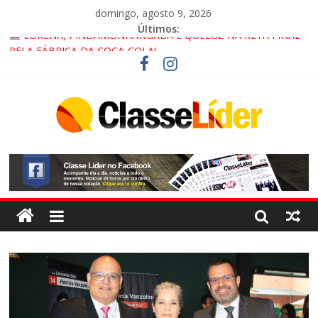
domingo, agosto 9, 2026
Últimos:
ACESSO À APARECIDA NA DUTRA SERÁ BLOQUEADO NO FIM
DE SEMANA; MOTORISTAS DEVEM USAR ROTAS
ALTERNATIVAS
LORENA, PINDAMONHANGABA E QUELUZ NA RETA FINAL
PELA FÁBRICA DA COCA-COLA!
CRUZEIRO VIRA CENÁRIO DE FILME NACIONAL COM ESTREIA
PREVISTA PARA 2027!
“HÁ PRESENÇA DO COMANDO VERMELHO NO VALE”, AFIRMA
PROMOTOR DO GAECO