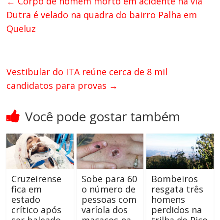
←
Corpo de homem morto em acidente na via
Dutra é velado na quadra do bairro Palha em
Queluz
Vestibular do ITA reúne cerca de 8 mil
candidatos para provas
→
Você pode gostar também
Cruzeirense
Sobe para 60
Bombeiros
fica em
o número de
resgata três
estado
pessoas com
homens
crítico após
varíola dos
perdidos na