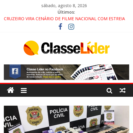
sábado, agosto 8, 2026
Últimos:
CRUZEIRO VIRA CENÁRIO DE FILME NACIONAL COM ESTREIA
PREVISTA PARA 2027!
“HÁ PRESENÇA DO COMANDO VERMELHO NO VALE”, AFIRMA
PROMOTOR DO GAECO
ACESSO À APARECIDA NA DUTRA SERÁ BLOQUEADO NO FIM
DE SEMANA; MOTORISTAS DEVEM USAR ROTAS
ALTERNATIVAS
LORENA, PINDAMONHANGABA E QUELUZ NA RETA FINAL
PELA FÁBRICA DA COCA-COLA!