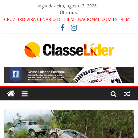
segunda-feira, agosto 3, 2026
Últimos:
CRUZEIRO VIRA CENÁRIO DE FILME NACIONAL COM ESTREIA
PREVISTA PARA 2027!
“HÁ PRESENÇA DO COMANDO VERMELHO NO VALE”, AFIRMA
PROMOTOR DO GAECO
ACESSO À APARECIDA NA DUTRA SERÁ BLOQUEADO NO FIM
DE SEMANA; MOTORISTAS DEVEM USAR ROTAS
ALTERNATIVAS
LORENA, PINDAMONHANGABA E QUELUZ NA RETA FINAL
PELA FÁBRICA DA COCA-COLA!