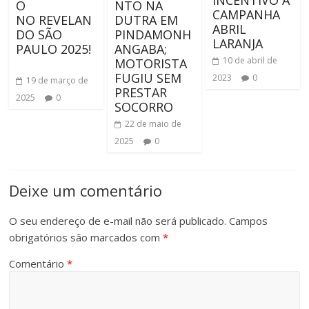
INCENTIVO A
O
NTO NA
CAMPANHA
NO REVELAN
DUTRA EM
ABRIL
DO SÃO
PINDAMONH
LARANJA
PAULO 2025!
ANGABA;
10 de abril de
MOTORISTA
FUGIU SEM
2023
0
19 de março de
PRESTAR
2025
0
SOCORRO
22 de maio de
2025
0
Deixe um comentário
O seu endereço de e-mail não será publicado.
Campos
obrigatórios são marcados com
*
Comentário
*