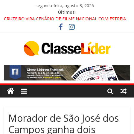
segunda-feira, agosto 3, 2026
Últimos:
CRUZEIRO VIRA CENÁRIO DE FILME NACIONAL COM ESTREIA
PREVISTA PARA 2027!
“HÁ PRESENÇA DO COMANDO VERMELHO NO VALE”, AFIRMA
PROMOTOR DO GAECO
ACESSO À APARECIDA NA DUTRA SERÁ BLOQUEADO NO FIM
DE SEMANA; MOTORISTAS DEVEM USAR ROTAS
ALTERNATIVAS
LORENA, PINDAMONHANGABA E QUELUZ NA RETA FINAL
PELA FÁBRICA DA COCA-COLA!
Morador de São José dos
Campos ganha dois