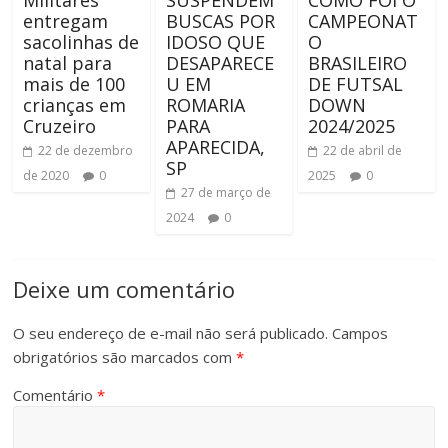
entregam
BUSCAS POR
CAMPEONAT
sacolinhas de
IDOSO QUE
O
natal para
DESAPARECE
BRASILEIRO
mais de 100
U EM
DE FUTSAL
crianças em
ROMARIA
DOWN
Cruzeiro
PARA
2024/2025
APARECIDA,
22 de dezembro
22 de abril de
SP
de 2020
0
2025
0
27 de março de
2024
0
Deixe um comentário
O seu endereço de e-mail não será publicado.
Campos
obrigatórios são marcados com
*
Comentário
*