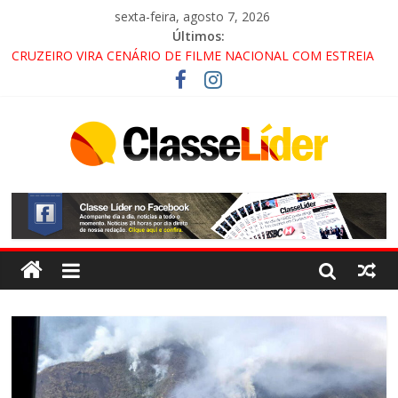
sexta-feira, agosto 7, 2026
Últimos:
CRUZEIRO VIRA CENÁRIO DE FILME NACIONAL COM ESTREIA
PREVISTA PARA 2027!
“HÁ PRESENÇA DO COMANDO VERMELHO NO VALE”, AFIRMA
PROMOTOR DO GAECO
ACESSO À APARECIDA NA DUTRA SERÁ BLOQUEADO NO FIM
DE SEMANA; MOTORISTAS DEVEM USAR ROTAS
ALTERNATIVAS
LORENA, PINDAMONHANGABA E QUELUZ NA RETA FINAL
PELA FÁBRICA DA COCA-COLA!