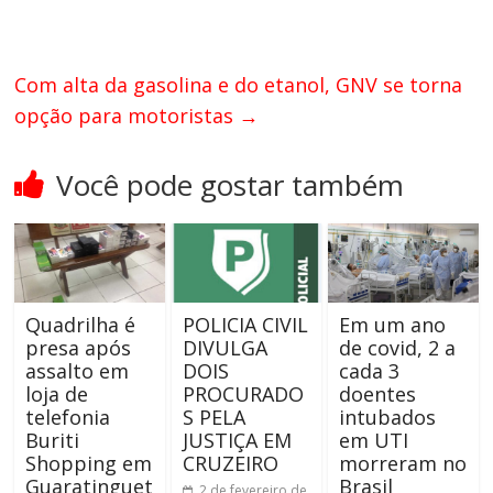
Com alta da gasolina e do etanol, GNV se torna
opção para motoristas
→
Você pode gostar também
Quadrilha é
POLICIA CIVIL
Em um ano
presa após
DIVULGA
de covid, 2 a
assalto em
DOIS
cada 3
loja de
PROCURADO
doentes
telefonia
S PELA
intubados
Buriti
JUSTIÇA EM
em UTI
Shopping em
CRUZEIRO
morreram no
Guaratinguet
Brasil
2 de fevereiro de