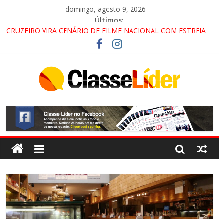
domingo, agosto 9, 2026
Últimos:
CRUZEIRO VIRA CENÁRIO DE FILME NACIONAL COM ESTREIA
PREVISTA PARA 2027!
“HÁ PRESENÇA DO COMANDO VERMELHO NO VALE”, AFIRMA
PROMOTOR DO GAECO
ACESSO À APARECIDA NA DUTRA SERÁ BLOQUEADO NO FIM
DE SEMANA; MOTORISTAS DEVEM USAR ROTAS
ALTERNATIVAS
LORENA, PINDAMONHANGABA E QUELUZ NA RETA FINAL
PELA FÁBRICA DA COCA-COLA!