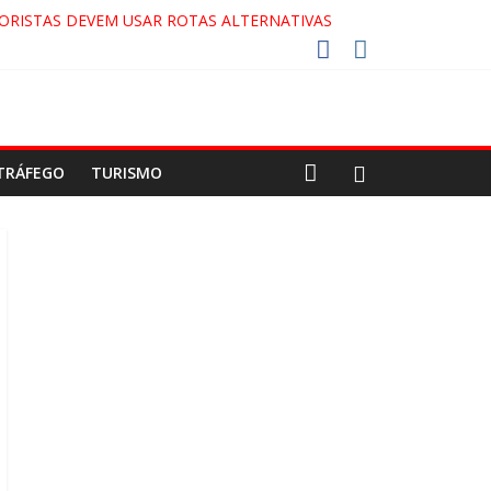
ORISTAS DEVEM USAR ROTAS ALTERNATIVAS
 COCA-COLA!
27!
GAECO
TRÁFEGO
TURISMO