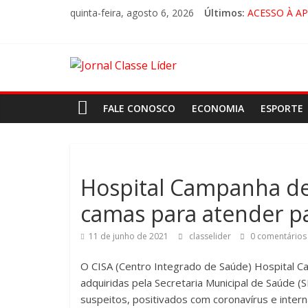
quinta-feira, agosto 6, 2026
Últimos:
ACESSO À A
🚨 LORENA,
CRUZEIRO VI
“HÁ PRESEN
FALE CONOSCO
ECONOMIA
ESPORTE
Hospital Campanha de
camas para atender p
11 de junho de 2021
classelider
0 comentários
O CISA (Centro Integrado de Saúde) Hospital 
adquiridas pela Secretaria Municipal de Saúde 
suspeitos, positivados com coronavírus e intern