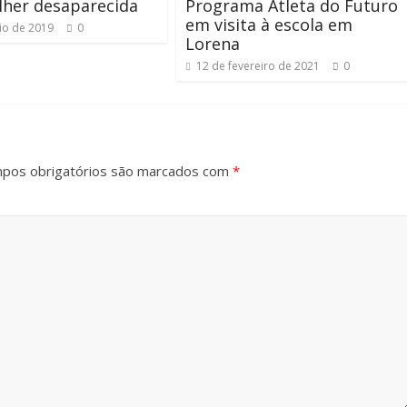
lher desaparecida
Programa Atleta do Futuro
em visita à escola em
io de 2019
0
Lorena
12 de fevereiro de 2021
0
pos obrigatórios são marcados com
*