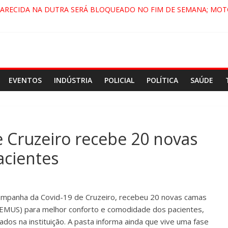
PARECIDA NA DUTRA SERÁ BLOQUEADO NO FIM DE SEMANA; MOT
 PINDAMONHANGABA E QUELUZ NA RETA FINAL PELA FÁBRICA DA
RA CENÁRIO DE FILME NACIONAL COM ESTREIA PREVISTA PARA 20
ÇA DO COMANDO VERMELHO NO VALE”, AFIRMA PROMOTOR DO 
EVENTOS
INDÚSTRIA
POLICIAL
POLÍTICA
SAÚDE
 Cruzeiro recebe 20 novas
acientes
Campanha da Covid-19 de Cruzeiro, recebeu 20 novas camas
(SEMUS) para melhor conforto e comodidade dos pacientes,
ados na instituição. A pasta informa ainda que vive uma fase