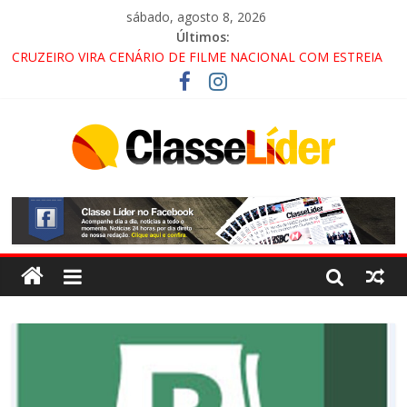
sábado, agosto 8, 2026
Últimos:
CRUZEIRO VIRA CENÁRIO DE FILME NACIONAL COM ESTREIA
PREVISTA PARA 2027!
“HÁ PRESENÇA DO COMANDO VERMELHO NO VALE”, AFIRMA
PROMOTOR DO GAECO
ACESSO À APARECIDA NA DUTRA SERÁ BLOQUEADO NO FIM
DE SEMANA; MOTORISTAS DEVEM USAR ROTAS
ALTERNATIVAS
LORENA, PINDAMONHANGABA E QUELUZ NA RETA FINAL
PELA FÁBRICA DA COCA-COLA!