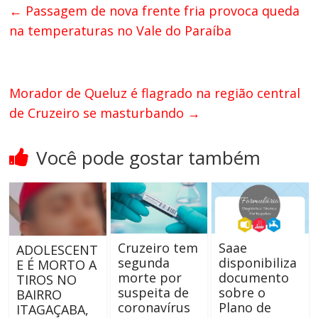
←
Passagem de nova frente fria provoca queda
na temperaturas no Vale do Paraíba
Morador de Queluz é flagrado na região central
de Cruzeiro se masturbando
→
Você pode gostar também
Cruzeiro tem
Saae
ADOLESCENT
segunda
disponibiliza
E É MORTO A
morte por
documento
TIROS NO
suspeita de
sobre o
BAIRRO
coronavírus
Plano de
ITAGAÇABA,