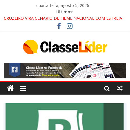
quarta-feira, agosto 5, 2026
Últimos:
CRUZEIRO VIRA CENÁRIO DE FILME NACIONAL COM ESTREIA
PREVISTA PARA 2027!
“HÁ PRESENÇA DO COMANDO VERMELHO NO VALE”, AFIRMA
PROMOTOR DO GAECO
ACESSO À APARECIDA NA DUTRA SERÁ BLOQUEADO NO FIM
DE SEMANA; MOTORISTAS DEVEM USAR ROTAS
ALTERNATIVAS
LORENA, PINDAMONHANGABA E QUELUZ NA RETA FINAL
PELA FÁBRICA DA COCA-COLA!