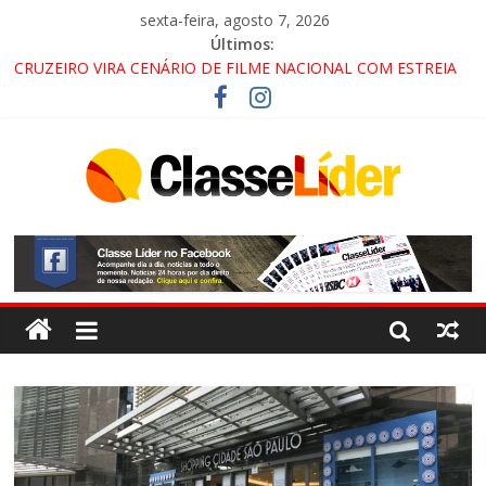
sexta-feira, agosto 7, 2026
Últimos:
CRUZEIRO VIRA CENÁRIO DE FILME NACIONAL COM ESTREIA
PREVISTA PARA 2027!
“HÁ PRESENÇA DO COMANDO VERMELHO NO VALE”, AFIRMA
PROMOTOR DO GAECO
ACESSO À APARECIDA NA DUTRA SERÁ BLOQUEADO NO FIM
DE SEMANA; MOTORISTAS DEVEM USAR ROTAS
ALTERNATIVAS
LORENA, PINDAMONHANGABA E QUELUZ NA RETA FINAL
PELA FÁBRICA DA COCA-COLA!