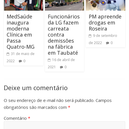
MedSaúde
Funcionários
PM apreende
inaugura
da LG fazem
drogas em
moderna
carreata
Roseira
Clínica em
contra
9 de setembro
Passa
demissões
de 2022
0
Quatro-MG
na fábrica
em Taubaté
31 de maio de
16 de abril de
2022
0
2021
0
Deixe um comentário
O seu endereço de e-mail não será publicado.
Campos
obrigatórios são marcados com
*
Comentário
*