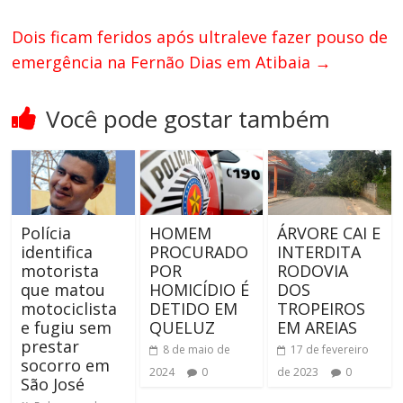
Dois ficam feridos após ultraleve fazer pouso de
emergência na Fernão Dias em Atibaia
→
Você pode gostar também
Polícia
HOMEM
ÁRVORE CAI E
identifica
PROCURADO
INTERDITA
motorista
POR
RODOVIA
que matou
HOMICÍDIO É
DOS
motociclista
DETIDO EM
TROPEIROS
e fugiu sem
QUELUZ
EM AREIAS
prestar
8 de maio de
17 de fevereiro
socorro em
2024
0
de 2023
0
São José