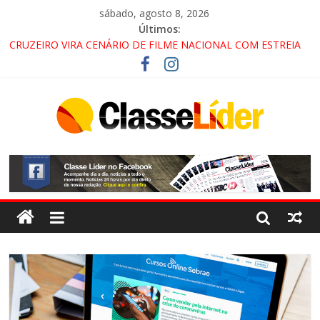
sábado, agosto 8, 2026
Últimos:
CRUZEIRO VIRA CENÁRIO DE FILME NACIONAL COM ESTREIA
PREVISTA PARA 2027!
“HÁ PRESENÇA DO COMANDO VERMELHO NO VALE”, AFIRMA
PROMOTOR DO GAECO
ACESSO À APARECIDA NA DUTRA SERÁ BLOQUEADO NO FIM
DE SEMANA; MOTORISTAS DEVEM USAR ROTAS
ALTERNATIVAS
LORENA, PINDAMONHANGABA E QUELUZ NA RETA FINAL
PELA FÁBRICA DA COCA-COLA!