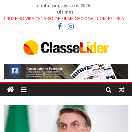
quinta-feira, agosto 6, 2026
Últimos:
CRUZEIRO VIRA CENÁRIO DE FILME NACIONAL COM ESTREIA
PREVISTA PARA 2027!
“HÁ PRESENÇA DO COMANDO VERMELHO NO VALE”, AFIRMA
PROMOTOR DO GAECO
ACESSO À APARECIDA NA DUTRA SERÁ BLOQUEADO NO FIM
DE SEMANA; MOTORISTAS DEVEM USAR ROTAS
ALTERNATIVAS
LORENA, PINDAMONHANGABA E QUELUZ NA RETA FINAL
PELA FÁBRICA DA COCA-COLA!