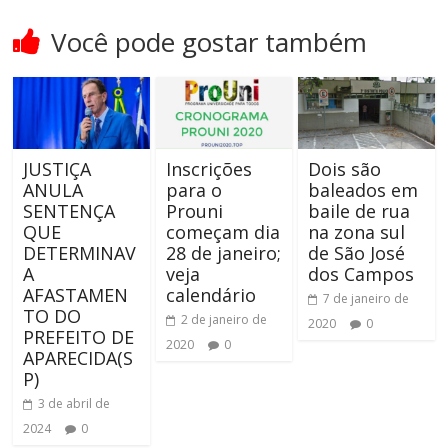
Você pode gostar também
JUSTIÇA
Inscrições
Dois são
ANULA
para o
baleados em
SENTENÇA
Prouni
baile de rua
QUE
começam dia
na zona sul
DETERMINAV
28 de janeiro;
de São José
A
veja
dos Campos
AFASTAMEN
calendário
7 de janeiro de
TO DO
2 de janeiro de
2020
0
PREFEITO DE
2020
0
APARECIDA(S
P)
3 de abril de
2024
0