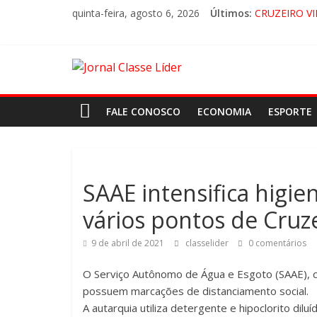
quinta-feira, agosto 6, 2026
Últimos:
CRUZEIRO VI
“HÁ PRESEN
ACESSO À A
🚨 LORENA,
FALE CONOSCO
ECONOMIA
ESPORTE
SAAE intensifica higie
vários pontos de Cruz
9 de abril de 2021
classelider
0 comentários
O Serviço Autônomo de Água e Esgoto (SAAE), con
possuem marcações de distanciamento social.⠀
A autarquia utiliza detergente e hipoclorito di