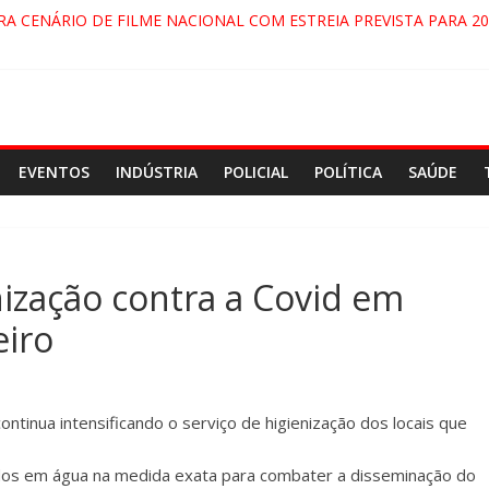
RA CENÁRIO DE FILME NACIONAL COM ESTREIA PREVISTA PARA 20
ÇA DO COMANDO VERMELHO NO VALE”, AFIRMA PROMOTOR DO 
PARECIDA NA DUTRA SERÁ BLOQUEADO NO FIM DE SEMANA; MOT
 PINDAMONHANGABA E QUELUZ NA RETA FINAL PELA FÁBRICA DA
EVENTOS
INDÚSTRIA
POLICIAL
POLÍTICA
SAÚDE
nização contra a Covid em
eiro
tinua intensificando o serviço de higienização dos locais que
 ⠀
luídos em água na medida exata para combater a disseminação do