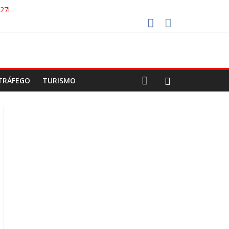
27!
GAECO
ORISTAS DEVEM USAR ROTAS ALTERNATIVAS
 COCA-COLA!
TRÁFEGO
TURISMO