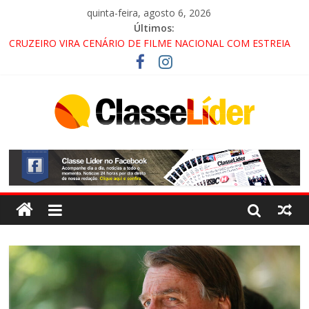
quinta-feira, agosto 6, 2026
Últimos:
CRUZEIRO VIRA CENÁRIO DE FILME NACIONAL COM ESTREIA
PREVISTA PARA 2027!
“HÁ PRESENÇA DO COMANDO VERMELHO NO VALE”, AFIRMA
PROMOTOR DO GAECO
ACESSO À APARECIDA NA DUTRA SERÁ BLOQUEADO NO FIM
DE SEMANA; MOTORISTAS DEVEM USAR ROTAS
ALTERNATIVAS
LORENA, PINDAMONHANGABA E QUELUZ NA RETA FINAL
PELA FÁBRICA DA COCA-COLA!