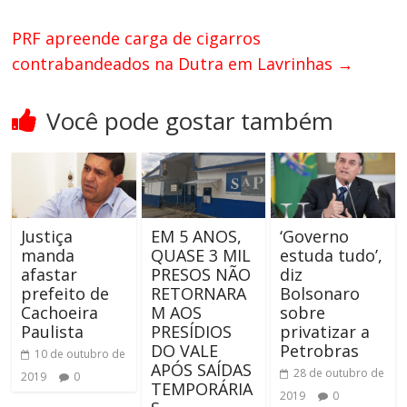
PRF apreende carga de cigarros
contrabandeados na Dutra em Lavrinhas
→
Você pode gostar também
Justiça
EM 5 ANOS,
‘Governo
manda
QUASE 3 MIL
estuda tudo’,
afastar
PRESOS NÃO
diz
prefeito de
RETORNARA
Bolsonaro
Cachoeira
M AOS
sobre
Paulista
PRESÍDIOS
privatizar a
DO VALE
Petrobras
10 de outubro de
APÓS SAÍDAS
28 de outubro de
2019
0
TEMPORÁRIA
2019
0