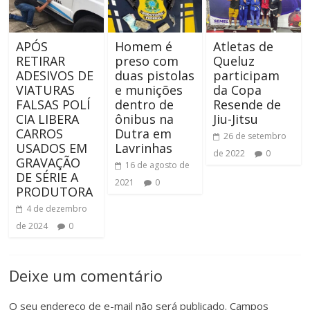
APÓS
Homem é
Atletas de
RETIRAR
preso com
Queluz
ADESIVOS DE
duas pistolas
participam
VIATURAS
e munições
da Copa
FALSAS POLÍ
dentro de
Resende de
CIA LIBERA
ônibus na
Jiu-Jitsu
CARROS
Dutra em
26 de setembro
USADOS EM
Lavrinhas
de 2022
0
GRAVAÇÃO
16 de agosto de
DE SÉRIE A
2021
0
PRODUTORA
4 de dezembro
de 2024
0
Deixe um comentário
O seu endereço de e-mail não será publicado.
Campos