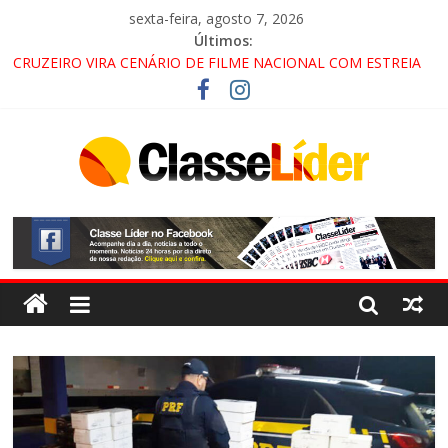
sexta-feira, agosto 7, 2026
Últimos:
CRUZEIRO VIRA CENÁRIO DE FILME NACIONAL COM ESTREIA
PREVISTA PARA 2027!
“HÁ PRESENÇA DO COMANDO VERMELHO NO VALE”, AFIRMA
PROMOTOR DO GAECO
ACESSO À APARECIDA NA DUTRA SERÁ BLOQUEADO NO FIM
DE SEMANA; MOTORISTAS DEVEM USAR ROTAS
ALTERNATIVAS
LORENA, PINDAMONHANGABA E QUELUZ NA RETA FINAL
PELA FÁBRICA DA COCA-COLA!