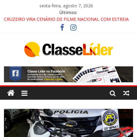
sexta-feira, agosto 7, 2026
Últimos:
CRUZEIRO VIRA CENÁRIO DE FILME NACIONAL COM ESTREIA
PREVISTA PARA 2027!
“HÁ PRESENÇA DO COMANDO VERMELHO NO VALE”, AFIRMA
PROMOTOR DO GAECO
ACESSO À APARECIDA NA DUTRA SERÁ BLOQUEADO NO FIM
DE SEMANA; MOTORISTAS DEVEM USAR ROTAS
ALTERNATIVAS
LORENA, PINDAMONHANGABA E QUELUZ NA RETA FINAL
PELA FÁBRICA DA COCA-COLA!