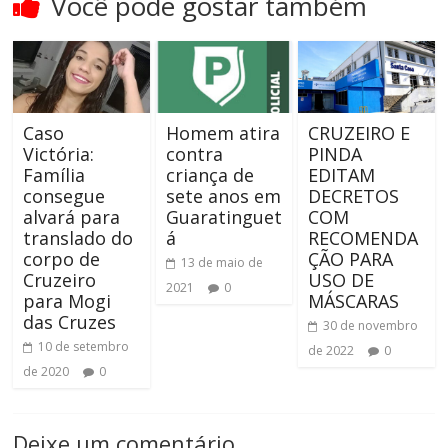
Você pode gostar também
Caso
Homem atira
CRUZEIRO E
Victória:
contra
PINDA
Família
criança de
EDITAM
consegue
sete anos em
DECRETOS
alvará para
Guaratinguet
COM
translado do
á
RECOMENDA
corpo de
ÇÃO PARA
13 de maio de
Cruzeiro
USO DE
2021
0
para Mogi
MÁSCARAS
das Cruzes
30 de novembro
10 de setembro
de 2022
0
de 2020
0
Deixe um comentário