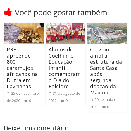
Você pode gostar também
PRF
Alunos do
Cruzeiro
apreende
Coelhinho
amplia
800
Educação
estrutura da
caramujos
Infantil
Santa Casa
africanos na
comemoram
após
Dutra em
o Dia do
segunda
Lavrinhas
Folclore
doação da
Maxion
25 de novembro
31 de agosto de
20 de maio de
de 2020
0
2022
0
2021
0
Deixe um comentário