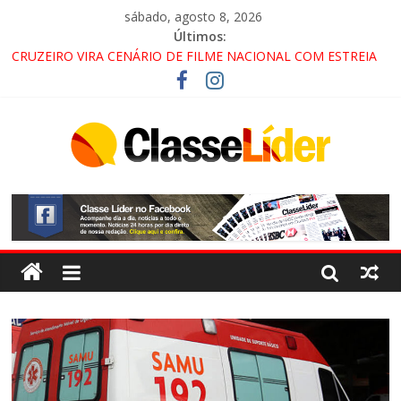
sábado, agosto 8, 2026
Últimos:
CRUZEIRO VIRA CENÁRIO DE FILME NACIONAL COM ESTREIA
PREVISTA PARA 2027!
“HÁ PRESENÇA DO COMANDO VERMELHO NO VALE”, AFIRMA
PROMOTOR DO GAECO
ACESSO À APARECIDA NA DUTRA SERÁ BLOQUEADO NO FIM
DE SEMANA; MOTORISTAS DEVEM USAR ROTAS
ALTERNATIVAS
LORENA, PINDAMONHANGABA E QUELUZ NA RETA FINAL
PELA FÁBRICA DA COCA-COLA!