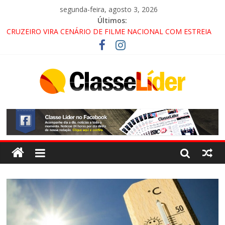
segunda-feira, agosto 3, 2026
Últimos:
CRUZEIRO VIRA CENÁRIO DE FILME NACIONAL COM ESTREIA
PREVISTA PARA 2027!
“HÁ PRESENÇA DO COMANDO VERMELHO NO VALE”, AFIRMA
PROMOTOR DO GAECO
ACESSO À APARECIDA NA DUTRA SERÁ BLOQUEADO NO FIM
DE SEMANA; MOTORISTAS DEVEM USAR ROTAS
ALTERNATIVAS
LORENA, PINDAMONHANGABA E QUELUZ NA RETA FINAL
PELA FÁBRICA DA COCA-COLA!