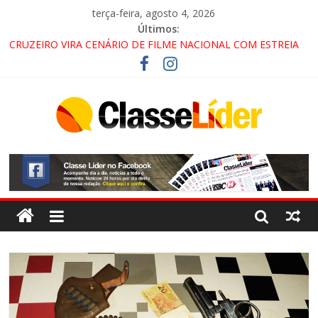
terça-feira, agosto 4, 2026
Últimos:
CRUZEIRO VIRA CENÁRIO DE FILME NACIONAL COM ESTREIA
PREVISTA PARA 2027!
“HÁ PRESENÇA DO COMANDO VERMELHO NO VALE”, AFIRMA
PROMOTOR DO GAECO
ACESSO À APARECIDA NA DUTRA SERÁ BLOQUEADO NO FIM
DE SEMANA; MOTORISTAS DEVEM USAR ROTAS
ALTERNATIVAS
LORENA, PINDAMONHANGABA E QUELUZ NA RETA FINAL
PELA FÁBRICA DA COCA-COLA!