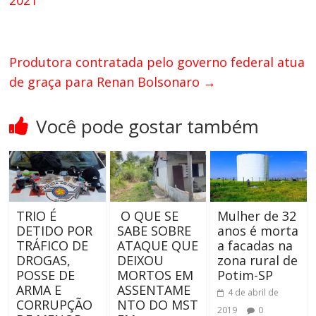
2021
Produtora contratada pelo governo federal atua
de graça para Renan Bolsonaro
→
Você pode gostar também
TRIO É
O QUE SE
Mulher de 32
DETIDO POR
SABE SOBRE
anos é morta
TRÁFICO DE
ATAQUE QUE
a facadas na
DROGAS,
DEIXOU
zona rural de
POSSE DE
MORTOS EM
Potim-SP
ARMA E
ASSENTAME
4 de abril de
CORRUPÇÃO
NTO DO MST
2019
0