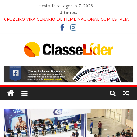
sexta-feira, agosto 7, 2026
Últimos:
CRUZEIRO VIRA CENÁRIO DE FILME NACIONAL COM ESTREIA
PREVISTA PARA 2027!
“HÁ PRESENÇA DO COMANDO VERMELHO NO VALE”, AFIRMA
PROMOTOR DO GAECO
ACESSO À APARECIDA NA DUTRA SERÁ BLOQUEADO NO FIM
DE SEMANA; MOTORISTAS DEVEM USAR ROTAS
ALTERNATIVAS
LORENA, PINDAMONHANGABA E QUELUZ NA RETA FINAL
PELA FÁBRICA DA COCA-COLA!