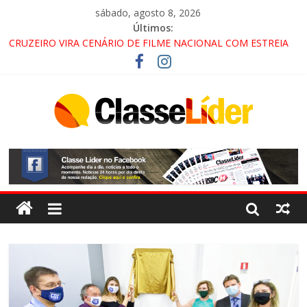
sábado, agosto 8, 2026
Últimos:
LORENA, PINDAMONHANGABA E QUELUZ NA RETA FINAL
PELA FÁBRICA DA COCA-COLA!
CRUZEIRO VIRA CENÁRIO DE FILME NACIONAL COM ESTREIA
PREVISTA PARA 2027!
“HÁ PRESENÇA DO COMANDO VERMELHO NO VALE”, AFIRMA
PROMOTOR DO GAECO
ACESSO À APARECIDA NA DUTRA SERÁ BLOQUEADO NO FIM
DE SEMANA; MOTORISTAS DEVEM USAR ROTAS
ALTERNATIVAS