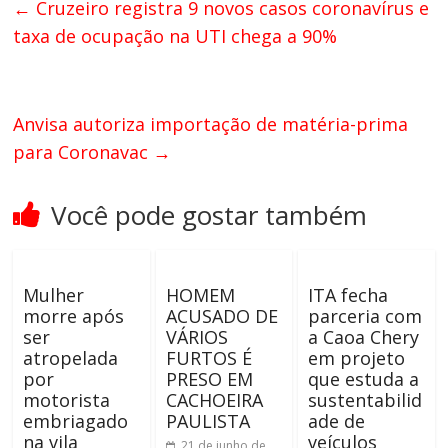
←
Cruzeiro registra 9 novos casos coronavírus e
taxa de ocupação na UTI chega a 90%
Anvisa autoriza importação de matéria-prima
para Coronavac
→
Você pode gostar também
Mulher
HOMEM
ITA fecha
morre após
ACUSADO DE
parceria com
ser
VÁRIOS
a Caoa Chery
atropelada
FURTOS É
em projeto
por
PRESO EM
que estuda a
motorista
CACHOEIRA
sustentabilid
embriagado
PAULISTA
ade de
na vila
veículos
21 de junho de