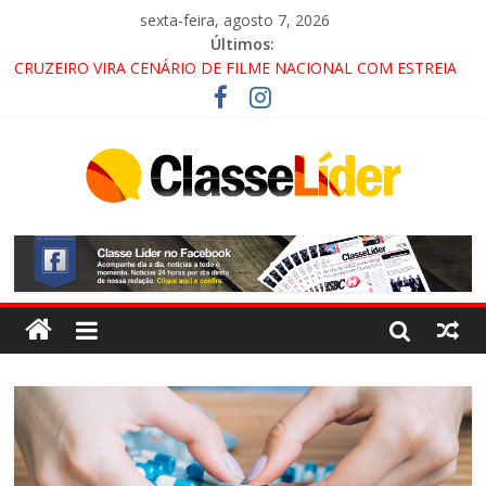
sexta-feira, agosto 7, 2026
Últimos:
CRUZEIRO VIRA CENÁRIO DE FILME NACIONAL COM ESTREIA
PREVISTA PARA 2027!
“HÁ PRESENÇA DO COMANDO VERMELHO NO VALE”, AFIRMA
PROMOTOR DO GAECO
ACESSO À APARECIDA NA DUTRA SERÁ BLOQUEADO NO FIM
DE SEMANA; MOTORISTAS DEVEM USAR ROTAS
ALTERNATIVAS
LORENA, PINDAMONHANGABA E QUELUZ NA RETA FINAL
PELA FÁBRICA DA COCA-COLA!