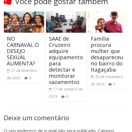
Você pode gostar também
NO
SAAE de
Família
CARNAVAL O
Cruzeiro
procura
DESEJO
adquire
mulher que
SEXUAL
equipamento
desapareceu
AUMENTA?
para
no bairro do
detectar e
Itagaçaba
21 de fevereiro
monitorar
25 de novembro
de 2020
0
vazamentos
de 2019
0
17 de outubro de
2019
0
Deixe um comentário
O seu endereço de e-mail não será publicado.
Campos