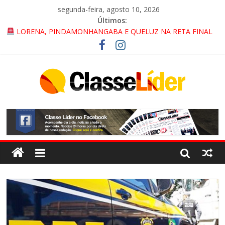
segunda-feira, agosto 10, 2026
Últimos:
LORENA, PINDAMONHANGABA E QUELUZ NA RETA FINAL
PELA FÁBRICA DA COCA-COLA!
CRUZEIRO VIRA CENÁRIO DE FILME NACIONAL COM ESTREIA
PREVISTA PARA 2027!
“HÁ PRESENÇA DO COMANDO VERMELHO NO VALE”, AFIRMA
PROMOTOR DO GAECO
ACESSO À APARECIDA NA DUTRA SERÁ BLOQUEADO NO FIM
DE SEMANA; MOTORISTAS DEVEM USAR ROTAS
ALTERNATIVAS