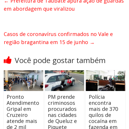
←
Prefeitura de Taubaté apura ação de guardas
em abordagem que viralizou
Casos de coronavírus confirmados no Vale e
região bragantina em 15 de junho
→
Você pode gostar também
Pronto
PM prende
Polícia
Atendimento
criminosos
encontra
Gripal em
procurados
mais de 370
Cruzeiro
nas cidades
quilos de
atende mais
de Queluz e
cocaína em
de 2 mil
Piquete
fazenda em