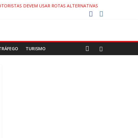
OTORISTAS DEVEM USAR ROTAS ALTERNATIVAS
DA COCA-COLA!
2027!
O GAECO
TRÁFEGO
TURISMO