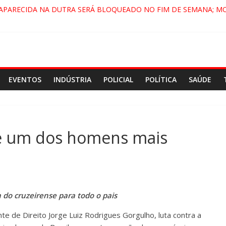
 APARECIDA NA DUTRA SERÁ BLOQUEADO NO FIM DE SEMANA; M
A, PINDAMONHANGABA E QUELUZ NA RETA FINAL PELA FÁBRICA 
VIRA CENÁRIO DE FILME NACIONAL COM ESTREIA PREVISTA PARA 
ENÇA DO COMANDO VERMELHO NO VALE”, AFIRMA PROMOTOR D
EVENTOS
INDÚSTRIA
POLICIAL
POLÍTICA
SAÚDE
 é um dos homens mais
 do cruzeirense para todo o pais
e de Direito Jorge Luiz Rodrigues Gorgulho, luta contra a