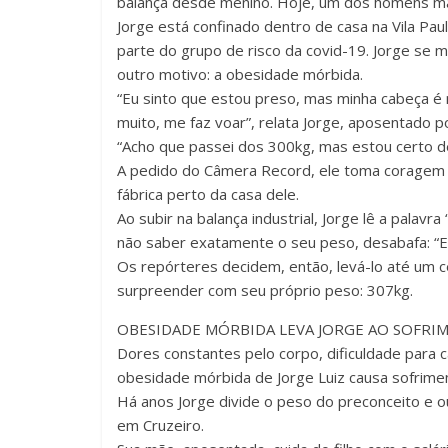
balança desde menino. Hoje, um dos homens mai
Jorge está confinado dentro de casa na Vila Paul
parte do grupo de risco da covid-19. Jorge se
outro motivo: a obesidade mórbida.
“Eu sinto que estou preso, mas minha cabeça é 
muito, me faz voar”, relata Jorge, aposentado po
“Acho que passei dos 300kg, mas estou certo de
A pedido do Câmera Record, ele toma coragem 
fábrica perto da casa dele.
Ao subir na balança industrial, Jorge lê a palav
não saber exatamente o seu peso, desabafa: “Es
Os repórteres decidem, então, levá-lo até um 
surpreender com seu próprio peso: 307kg.
OBESIDADE MÓRBIDA LEVA JORGE AO SOFRI
Dores constantes pelo corpo, dificuldade para 
obesidade mórbida de Jorge Luiz causa sofrimen
Há anos Jorge divide o peso do preconceito e o
em Cruzeiro.