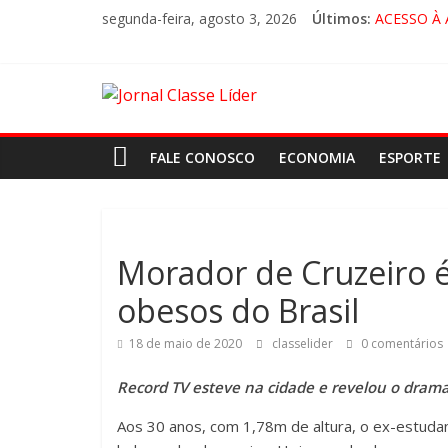
segunda-feira, agosto 3, 2026
Últimos:
ACESSO À
🚨 LOREN
CRUZEIRO 
“HÁ PRES
FALE CONOSCO
ECONOMIA
ESPORTE
Morador de Cruzeiro
obesos do Brasil
18 de maio de 2020
classelider
0 comentários
Record TV esteve na cidade e revelou o drama
Aos 30 anos, com 1,78m de altura, o ex-estudant