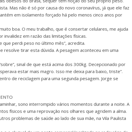
s obesos do Brasil, sequer tem noção do seu próprio peso.
ista. Mas não é só por causa do novo coronavírus, já que ele faz
 mantém em isolamento forçado há pelo menos cinco anos por
muito boa. O meu trabalho, que é consertar celulares, me ajuda
r invalidez em razão das limitações físicas.
 que perdi peso no último mês”, acredita.
e resolve tirar esta dúvida. A pesagem aconteceu em uma
ra “sobre”, sinal de que está acima dos 300kg. Decepcionado por
perava estar mais magro. Isso me deixa para baixo, triste”.
centro de reciclagem para uma segunda pesagem. Jorge se
MENTO
caminhar, sono interrompido vários momentos durante a noite. A
tos físicos e uma reprovação nos olhares que agridem a alma.
utros problemas de saúde ao lado de sua mãe, na Vila Paulista