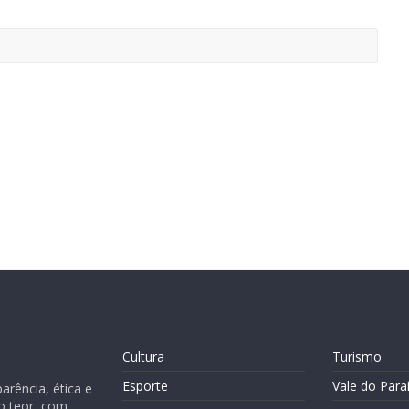
Cultura
Turismo
Esporte
Vale do Para
rência, ética e
o teor, com