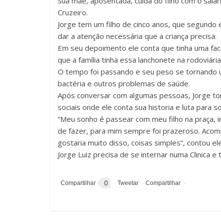
Sua mãe, aposentada, cuida do filho com o salár
Cruzeiro.
Jorge tem um filho de cinco anos, que segundo 
dar a atenção necessária que a criança precisa.
Em seu depoimento ele conta que tinha uma fac
que a família tinha essa lanchonete na rodoviária
O tempo foi passando e seu peso se tornando uma
bactéria e outros problemas de saúde.
Após conversar com algumas pessoas, Jorge tom
sociais onde ele conta sua historia e luta para s
“Meu sonho é passear com meu filho na praça, 
de fazer, para mim sempre foi prazeroso. Acomp
gostaria muito disso, coisas simples”, contou ele
Jorge Luiz precisa de se internar numa Clinica e
0