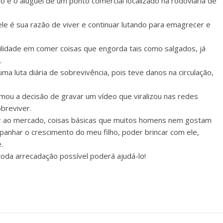
io e o aluguel de um ponto comercial localizado na rodoviária de
ele é sua razão de viver e continuar lutando para emagrecer e
ilidade em comer coisas que engorda tais como salgados, já
.
 luta diária de sobrevivência, pois teve danos na circulação,
ou a decisão de gravar um vídeo que viralizou nas redes
obreviver.
ir ao mercado, coisas básicas que muitos homens nem gostam
anhar o crescimento do meu filho, poder brincar com ele,
.
 toda arrecadação possível poderá ajudá-lo!