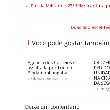
←
Polícia Militar do 23ºBPM/I captura 
Duas adolescentes
Você pode gostar também
Agência dos Correios é
CRUZEI
assaltada por trio em
PEDIDO
Pindamonhangaba
UNIDAD
NA CID
6 de março de 2020
0
DA SEG
15 de ag
Deixe um comentário