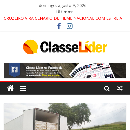
domingo, agosto 9, 2026
Últimos:
CRUZEIRO VIRA CENÁRIO DE FILME NACIONAL COM ESTREIA
PREVISTA PARA 2027!
“HÁ PRESENÇA DO COMANDO VERMELHO NO VALE”, AFIRMA
PROMOTOR DO GAECO
ACESSO À APARECIDA NA DUTRA SERÁ BLOQUEADO NO FIM
DE SEMANA; MOTORISTAS DEVEM USAR ROTAS
ALTERNATIVAS
LORENA, PINDAMONHANGABA E QUELUZ NA RETA FINAL
PELA FÁBRICA DA COCA-COLA!