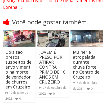
Justiça manda reabrir loja de departamentos em
Lorena
→
Você pode gostar também
Dois são
JOVEM É
Mulher é
presos
PRESO POR
atropelada
suspeitos de
ATIRAR
durante
envolviment
CONTRA
chuva forte
o na morte
PRIMO DE 16
no Centro de
de vendedor
ANOS EM
Cruzeiro
de churros
CRUZEIRO
7 de dezembro
em Cruzeiro
27 de outubro de
de 2021
0
19 de julho de
2022
0
2022
0