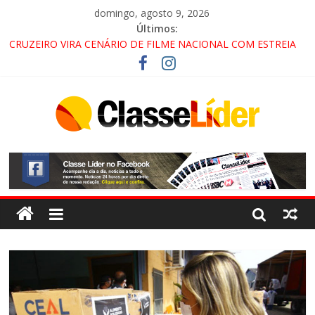
domingo, agosto 9, 2026
Últimos:
CRUZEIRO VIRA CENÁRIO DE FILME NACIONAL COM ESTREIA
PREVISTA PARA 2027!
“HÁ PRESENÇA DO COMANDO VERMELHO NO VALE”, AFIRMA
PROMOTOR DO GAECO
ACESSO À APARECIDA NA DUTRA SERÁ BLOQUEADO NO FIM
DE SEMANA; MOTORISTAS DEVEM USAR ROTAS
ALTERNATIVAS
LORENA, PINDAMONHANGABA E QUELUZ NA RETA FINAL
PELA FÁBRICA DA COCA-COLA!