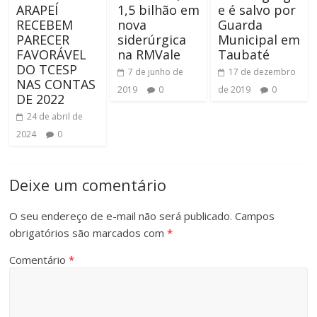
ARAPEÍ
1,5 bilhão em
e é salvo por
RECEBEM
nova
Guarda
PARECER
siderúrgica
Municipal em
FAVORÁVEL
na RMVale
Taubaté
DO TCESP
7 de junho de
17 de dezembro
NAS CONTAS
2019
0
de 2019
0
DE 2022
24 de abril de
2024
0
Deixe um comentário
O seu endereço de e-mail não será publicado.
Campos
obrigatórios são marcados com
*
Comentário
*