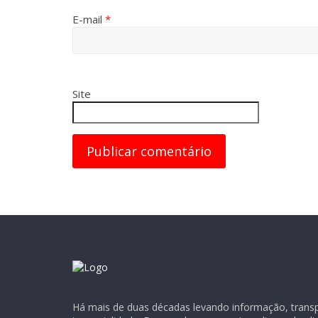
E-mail
*
Site
Há mais de duas décadas levando informação, transpa