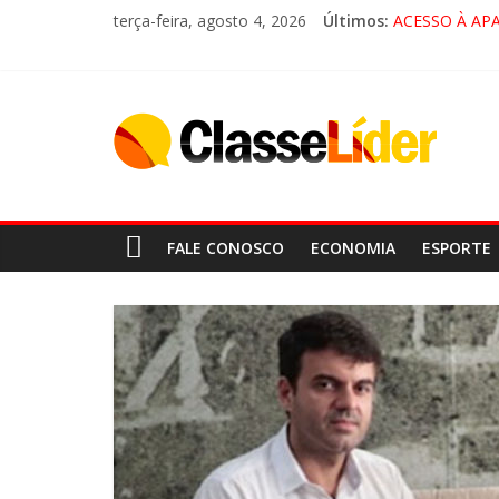
terça-feira, agosto 4, 2026
Últimos:
ACESSO À AP
🚨 LORENA, 
CRUZEIRO VIR
“HÁ PRESENÇ
FALE CONOSCO
ECONOMIA
ESPORTE