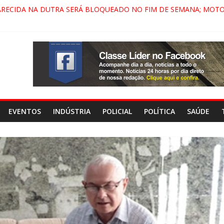
ARECIDA NA DUTRA SERÁ BLOQUEADO NO FIM DE SEMANA; MOTO
PINDAMONHANGABA E QUELUZ NA RETA FINAL PELA FÁBRICA DA 
A CENÁRIO DE FILME NACIONAL COM ESTREIA PREVISTA PARA 202
A DO COMANDO VERMELHO NO VALE”, AFIRMA PROMOTOR DO G
EVENTOS
INDÚSTRIA
POLICIAL
POLÍTICA
SAÚDE