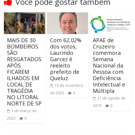
Você pode gostar também
MAIS DE 30
Com 62,02%
APAE de
BOMBEIROS
dos votos,
Cruzeiro
SÃO
Laurindo
comemora
RESGATADOS
Garcez é
Semana
APÓS
reeleito
Nacional da
FICAREM
prefeito de
Pessoa com
ILHADOS EM
Queluz
Deficiência
LOCAL DE
Intelectual e
16 de novembro
TRAGÉDIA
Múltipla
de 2020
0
NO LITORAL
21 de agosto de
NORTE DE SP
2019
0
1 de março de
2023
0