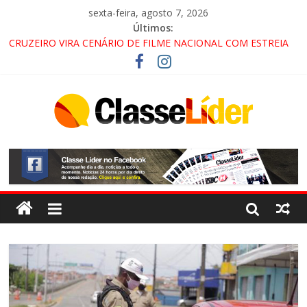
sexta-feira, agosto 7, 2026
Últimos:
CRUZEIRO VIRA CENÁRIO DE FILME NACIONAL COM ESTREIA
PREVISTA PARA 2027!
“HÁ PRESENÇA DO COMANDO VERMELHO NO VALE”, AFIRMA
PROMOTOR DO GAECO
ACESSO À APARECIDA NA DUTRA SERÁ BLOQUEADO NO FIM
DE SEMANA; MOTORISTAS DEVEM USAR ROTAS
ALTERNATIVAS
LORENA, PINDAMONHANGABA E QUELUZ NA RETA FINAL
PELA FÁBRICA DA COCA-COLA!