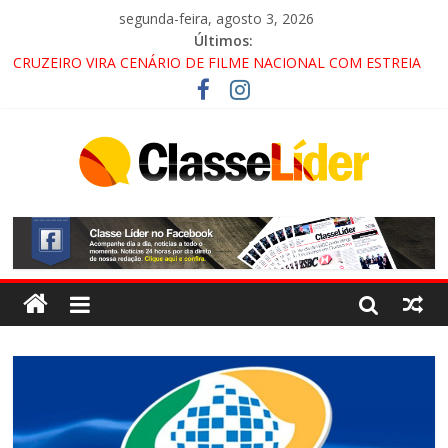
segunda-feira, agosto 3, 2026
Últimos:
CRUZEIRO VIRA CENÁRIO DE FILME NACIONAL COM ESTREIA
PREVISTA PARA 2027!
“HÁ PRESENÇA DO COMANDO VERMELHO NO VALE”, AFIRMA
PROMOTOR DO GAECO
ACESSO À APARECIDA NA DUTRA SERÁ BLOQUEADO NO FIM
DE SEMANA; MOTORISTAS DEVEM USAR ROTAS
ALTERNATIVAS
LORENA, PINDAMONHANGABA E QUELUZ NA RETA FINAL
PELA FÁBRICA DA COCA-COLA!