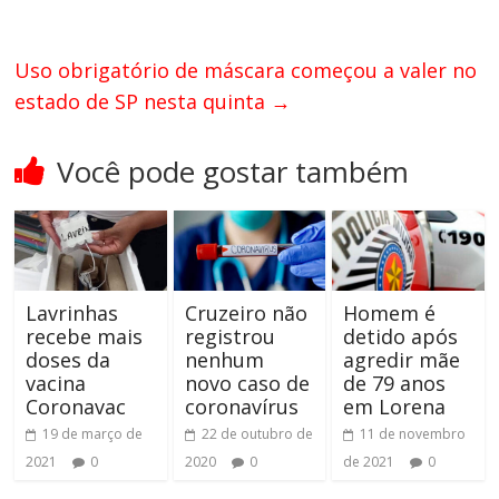
Uso obrigatório de máscara começou a valer no
estado de SP nesta quinta
→
Você pode gostar também
Lavrinhas
Cruzeiro não
Homem é
recebe mais
registrou
detido após
doses da
nenhum
agredir mãe
vacina
novo caso de
de 79 anos
Coronavac
coronavírus
em Lorena
19 de março de
22 de outubro de
11 de novembro
2021
0
2020
0
de 2021
0