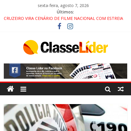
sexta-feira, agosto 7, 2026
Últimos:
CRUZEIRO VIRA CENÁRIO DE FILME NACIONAL COM ESTREIA
PREVISTA PARA 2027!
“HÁ PRESENÇA DO COMANDO VERMELHO NO VALE”, AFIRMA
PROMOTOR DO GAECO
ACESSO À APARECIDA NA DUTRA SERÁ BLOQUEADO NO FIM
DE SEMANA; MOTORISTAS DEVEM USAR ROTAS
ALTERNATIVAS
LORENA, PINDAMONHANGABA E QUELUZ NA RETA FINAL
PELA FÁBRICA DA COCA-COLA!