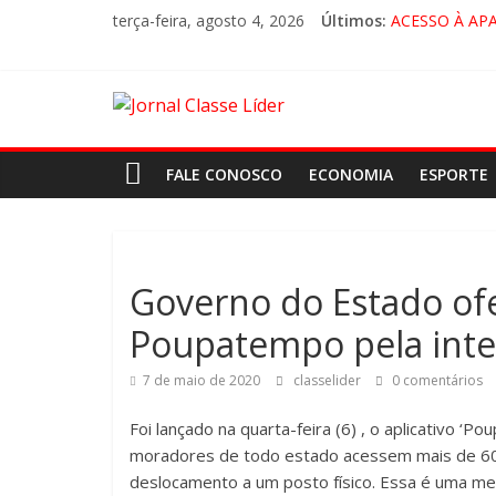
terça-feira, agosto 4, 2026
Últimos:
ACESSO À AP
🚨 LORENA, 
CRUZEIRO VIR
“HÁ PRESENÇ
FALE CONOSCO
ECONOMIA
ESPORTE
Governo do Estado ofe
Poupatempo pela inte
7 de maio de 2020
classelider
0 comentários
Foi lançado na quarta-feira (6) , o aplicativo ‘Po
moradores de todo estado acessem mais de 60 s
deslocamento a um posto físico. Essa é uma me