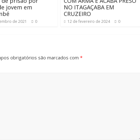
 de prisão por
COM ARMA E ACABA PRESO
de jovem em
NO ITAGAÇABA EM
mbé
CRUZEIRO
tembro de 2021
0
12 de fevereiro de 2024
0
pos obrigatórios são marcados com
*