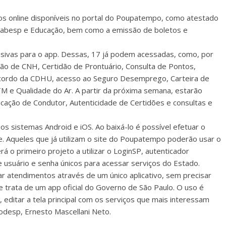
ços online disponíveis no portal do Poupatempo, como atestado
 Sabesp e Educação, bem como a emissão de boletos e
sivas para o app. Dessas, 17 já podem acessadas, como, por
ção de CNH, Certidão de Prontuário, Consulta de Pontos,
 acordo da CDHU, acesso ao Seguro Desemprego, Carteira de
TM e Qualidade do Ar. A partir da próxima semana, estarão
dicação de Condutor, Autenticidade de Certidões e consultas e
dos sistemas Android e iOS. Ao baixá-lo é possível efetuar o
ne. Aqueles que já utilizam o site do Poupatempo poderão usar o
á o primeiro projeto a utilizar o LoginSP, autenticador
 usuário e senha únicos para acessar serviços do Estado.
ar atendimentos através de um único aplicativo, sem precisar
e trata de um app oficial do Governo de São Paulo. O uso é
ive, editar a tela principal com os serviços que mais interessam
odesp, Ernesto Mascellani Neto.