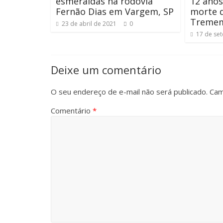
esmeraldas na rodovia
12 anos
Fernão Dias em Vargem, SP
morte 
Treme
23 de abril de 2021
0
17 de se
Deixe um comentário
O seu endereço de e-mail não será publicado.
Cam
Comentário
*