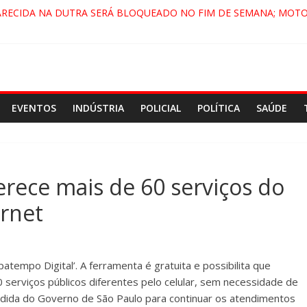
ARECIDA NA DUTRA SERÁ BLOQUEADO NO FIM DE SEMANA; MOTO
PINDAMONHANGABA E QUELUZ NA RETA FINAL PELA FÁBRICA DA 
A CENÁRIO DE FILME NACIONAL COM ESTREIA PREVISTA PARA 202
A DO COMANDO VERMELHO NO VALE”, AFIRMA PROMOTOR DO G
EVENTOS
INDÚSTRIA
POLICIAL
POLÍTICA
SAÚDE
rece mais de 60 serviços do
rnet
upatempo Digital’. A ferramenta é gratuita e possibilita que
erviços públicos diferentes pelo celular, sem necessidade de
dida do Governo de São Paulo para continuar os atendimentos