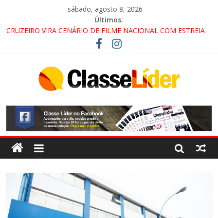
sábado, agosto 8, 2026
Últimos:
CRUZEIRO VIRA CENÁRIO DE FILME NACIONAL COM ESTREIA
PREVISTA PARA 2027!
“HÁ PRESENÇA DO COMANDO VERMELHO NO VALE”, AFIRMA
PROMOTOR DO GAECO
ACESSO À APARECIDA NA DUTRA SERÁ BLOQUEADO NO FIM
DE SEMANA; MOTORISTAS DEVEM USAR ROTAS
ALTERNATIVAS
LORENA, PINDAMONHANGABA E QUELUZ NA RETA FINAL
PELA FÁBRICA DA COCA-COLA!