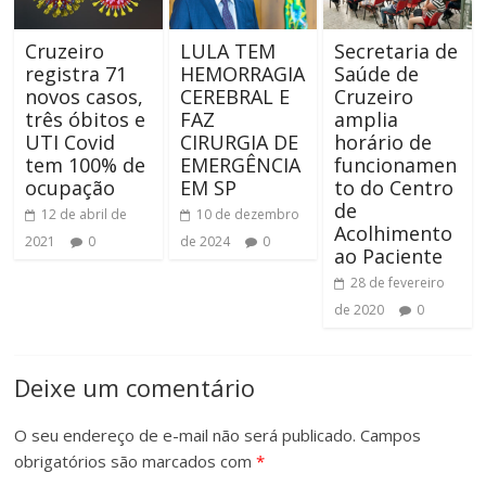
Cruzeiro
LULA TEM
Secretaria de
registra 71
HEMORRAGIA
Saúde de
novos casos,
CEREBRAL E
Cruzeiro
três óbitos e
FAZ
amplia
UTI Covid
CIRURGIA DE
horário de
tem 100% de
EMERGÊNCIA
funcionamen
ocupação
EM SP
to do Centro
de
12 de abril de
10 de dezembro
Acolhimento
2021
0
de 2024
0
ao Paciente
28 de fevereiro
de 2020
0
Deixe um comentário
O seu endereço de e-mail não será publicado.
Campos
obrigatórios são marcados com
*