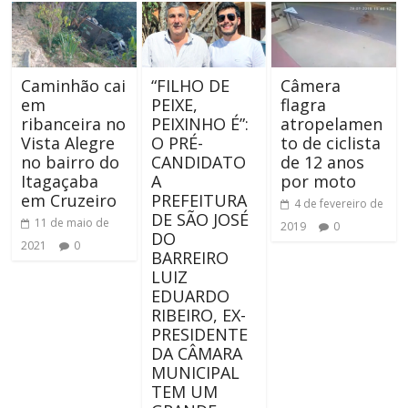
Caminhão cai
“FILHO DE
Câmera
em
PEIXE,
flagra
ribanceira no
PEIXINHO É”:
atropelamen
Vista Alegre
O PRÉ-
to de ciclista
no bairro do
CANDIDATO
de 12 anos
Itagaçaba
A
por moto
em Cruzeiro
PREFEITURA
4 de fevereiro de
DE SÃO JOSÉ
11 de maio de
2019
0
DO
2021
0
BARREIRO
LUIZ
EDUARDO
RIBEIRO, EX-
PRESIDENTE
DA CÂMARA
MUNICIPAL
TEM UM