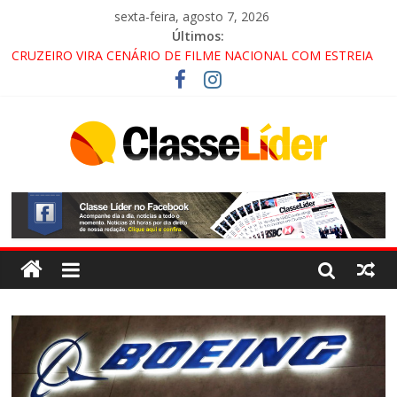
sexta-feira, agosto 7, 2026
Últimos:
CRUZEIRO VIRA CENÁRIO DE FILME NACIONAL COM ESTREIA
PREVISTA PARA 2027!
“HÁ PRESENÇA DO COMANDO VERMELHO NO VALE”, AFIRMA
PROMOTOR DO GAECO
ACESSO À APARECIDA NA DUTRA SERÁ BLOQUEADO NO FIM
DE SEMANA; MOTORISTAS DEVEM USAR ROTAS
ALTERNATIVAS
LORENA, PINDAMONHANGABA E QUELUZ NA RETA FINAL
PELA FÁBRICA DA COCA-COLA!