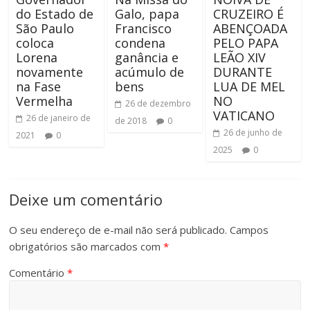
do Estado de
Galo, papa
CRUZEIRO É
São Paulo
Francisco
ABENÇOADA
coloca
condena
PELO PAPA
Lorena
ganância e
LEÃO XIV
novamente
acúmulo de
DURANTE
na Fase
bens
LUA DE MEL
Vermelha
NO
26 de dezembro
VATICANO
26 de janeiro de
de 2018
0
26 de junho de
2021
0
2025
0
Deixe um comentário
O seu endereço de e-mail não será publicado.
Campos
obrigatórios são marcados com
*
Comentário
*