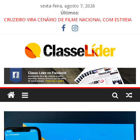
sexta-feira, agosto 7, 2026
Últimos:
CRUZEIRO VIRA CENÁRIO DE FILME NACIONAL COM ESTREIA
PREVISTA PARA 2027!
“HÁ PRESENÇA DO COMANDO VERMELHO NO VALE”, AFIRMA
PROMOTOR DO GAECO
ACESSO À APARECIDA NA DUTRA SERÁ BLOQUEADO NO FIM
DE SEMANA; MOTORISTAS DEVEM USAR ROTAS
ALTERNATIVAS
LORENA, PINDAMONHANGABA E QUELUZ NA RETA FINAL
PELA FÁBRICA DA COCA-COLA!