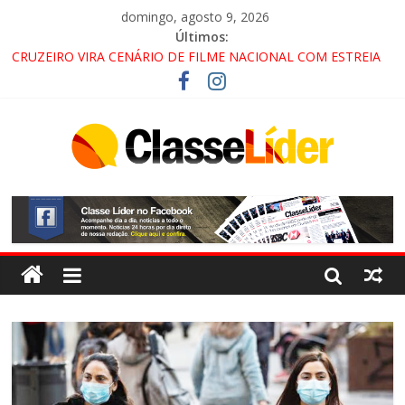
domingo, agosto 9, 2026
Últimos:
CRUZEIRO VIRA CENÁRIO DE FILME NACIONAL COM ESTREIA
PREVISTA PARA 2027!
“HÁ PRESENÇA DO COMANDO VERMELHO NO VALE”, AFIRMA
PROMOTOR DO GAECO
ACESSO À APARECIDA NA DUTRA SERÁ BLOQUEADO NO FIM
DE SEMANA; MOTORISTAS DEVEM USAR ROTAS
ALTERNATIVAS
LORENA, PINDAMONHANGABA E QUELUZ NA RETA FINAL
PELA FÁBRICA DA COCA-COLA!