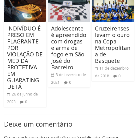
INDIVÍDUO É
Adolescente
Cruzeirenses
PRESO EM
é apreendido
levam o ouro
FLAGRANTE
com drogas
na Copa
POR
e arma de
Metropolitan
VIOLAÇÃO DE
fogo em São
a de
MEDIDA
José do
Basquete
PROTETIVA
Barreiro
11 de dezembro
EM
3 de fevereiro de
de 2018
0
GUARATING
2021
0
UETÁ
26 de junho de
2023
0
Deixe um comentário
O seu endereço de e-mail não será publicado.
Campos