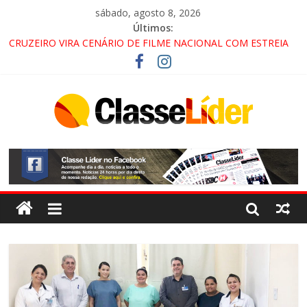
sábado, agosto 8, 2026
Últimos:
CRUZEIRO VIRA CENÁRIO DE FILME NACIONAL COM ESTREIA
PREVISTA PARA 2027!
“HÁ PRESENÇA DO COMANDO VERMELHO NO VALE”, AFIRMA
PROMOTOR DO GAECO
ACESSO À APARECIDA NA DUTRA SERÁ BLOQUEADO NO FIM
DE SEMANA; MOTORISTAS DEVEM USAR ROTAS
ALTERNATIVAS
LORENA, PINDAMONHANGABA E QUELUZ NA RETA FINAL
PELA FÁBRICA DA COCA-COLA!