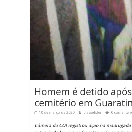
Homem é detido após 
cemitério em Guarati
10 de março de 2020
classelider
0 comentári
Câmera do COI registrou ação na madrugada d