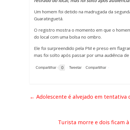
retirado do local, mas foi solto após audiência
Um homem foi detido na madrugada da segunda-f
Guaratinguetá.
O registro mostra o momento em que o homem es
do local com uma bolsa no ombro.
Ele foi surpreendido pela PM e preso em flagra
mas foi solto após passar por uma audiência de 
0
←
Adolescente é alvejado em tentativa
Turista morre e dois ficam 