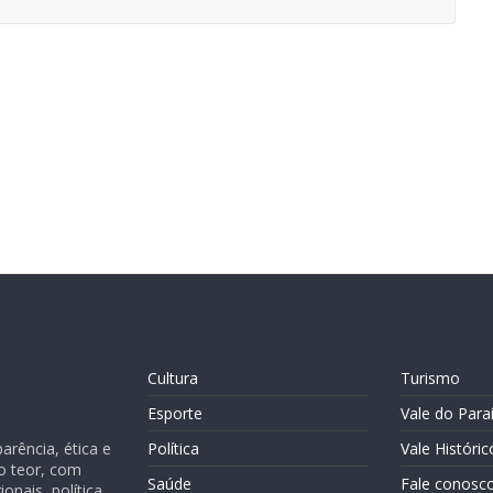
Cultura
Turismo
Esporte
Vale do Para
rência, ética e
Política
Vale Históric
o teor, com
Saúde
Fale conosc
nais, política,