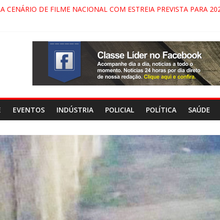
RA CENÁRIO DE FILME NACIONAL COM ESTREIA PREVISTA PARA 202
ÇA DO COMANDO VERMELHO NO VALE”, AFIRMA PROMOTOR DO G
ARECIDA NA DUTRA SERÁ BLOQUEADO NO FIM DE SEMANA; MOTO
INDAMONHANGABA E QUELUZ NA RETA FINAL PELA FÁBRICA DA 
E
EVENTOS
INDÚSTRIA
POLICIAL
POLÍTICA
SAÚDE