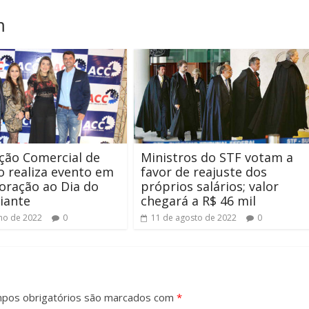
m
ção Comercial de
Ministros do STF votam a
o realiza evento em
favor de reajuste dos
ração ao Dia do
próprios salários; valor
iante
chegará a R$ 46 mil
lho de 2022
0
11 de agosto de 2022
0
pos obrigatórios são marcados com
*