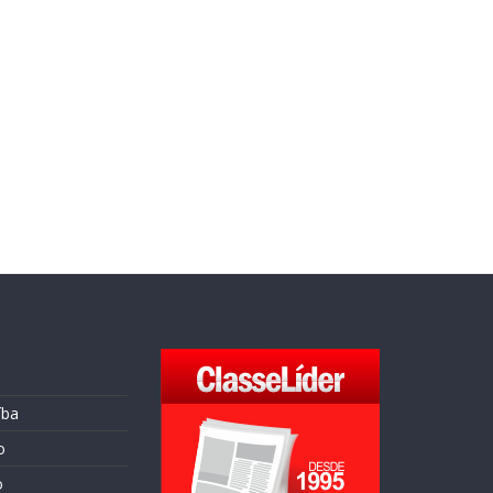
íba
o
o