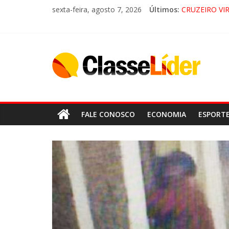
sexta-feira, agosto 7, 2026
Últimos:
CRUZEIRO VI
“HÁ PRESEN
ACESSO À AP
LORENA, P
FALE CONOSCO
ECONOMIA
ESPORT