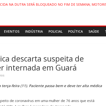
ECIDA NA DUTRA SERÁ BLOQUEADO NO FIM DE SEMANA; MOTORI
NDAMONHANGABA E QUELUZ NA RETA FINAL PELA FÁBRICA DA COC
CENÁRIO DE FILME NACIONAL COM ESTREIA PREVISTA PARA 2027!
DO COMANDO VERMELHO NO VALE”, AFIRMA PROMOTOR DO GAE
EVENTOS
INDÚSTRIA
POLICIAL
POLÍTICA
SAÚDE
ica descarta suspeita de
r internada em Guará
ios
 terça-feira (11). Paciente passa bem e deve ter alta médica
uspeito de coronavírus em uma mulher de 76 anos que está