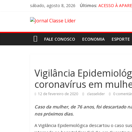
sábado, agosto 8, 2026
Últimos:
ACESSO À APAR
🚨 LORENA, PI
CRUZEIRO VIRA 
“HÁ PRESENÇA 
FALE CONOSCO
ECONOMIA
ESPORTE
Vigilância Epidemiológ
coronavírus em mulhe
12 de fevereiro de 2020
classelider
0 comentár
Caso da mulher, de 76 anos, foi descartado na
nos próximos dias.
A Vigilância Epidemiológica descartou o caso s