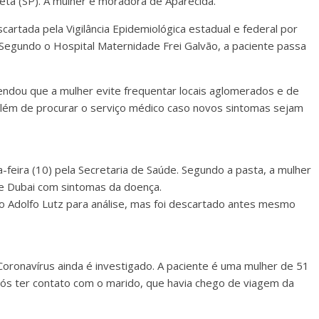
uetá (SP). A mulher é moradora de Aparecida.
scartada pela Vigilância Epidemiológica estadual e federal por
 Segundo o Hospital Maternidade Frei Galvão, a paciente passa
mendou que a mulher evite frequentar locais aglomerados e de
além de procurar o serviço médico caso novos sintomas sejam
a-feira (10) pela Secretaria de Saúde. Segundo a pasta, a mulher
e Dubai com sintomas da doença.
tuto Adolfo Lutz para análise, mas foi descartado antes mesmo
ronavírus ainda é investigado. A paciente é uma mulher de 51
ós ter contato com o marido, que havia chego de viagem da