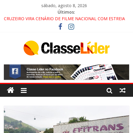
sábado, agosto 8, 2026
Últimos:
CRUZEIRO VIRA CENÁRIO DE FILME NACIONAL COM ESTREIA
PREVISTA PARA 2027!
“HÁ PRESENÇA DO COMANDO VERMELHO NO VALE”, AFIRMA
PROMOTOR DO GAECO
ACESSO À APARECIDA NA DUTRA SERÁ BLOQUEADO NO FIM
DE SEMANA; MOTORISTAS DEVEM USAR ROTAS
ALTERNATIVAS
LORENA, PINDAMONHANGABA E QUELUZ NA RETA FINAL
PELA FÁBRICA DA COCA-COLA!