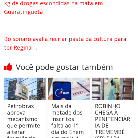
kg de drogas escondidas na mata em
Guaratinguetá
Bolsonaro avalia recriar pasta da cultura para
ter Regina
→
Você pode gostar também
Petrobras
Mais da
ROBINHO
aprova
metade dos
CHEGA À
mecanismo
inscritos
PENITENCIÁR
que permite
falta ao 1º
IA DE
alterar
dia do Enem
TREMEMBÉ