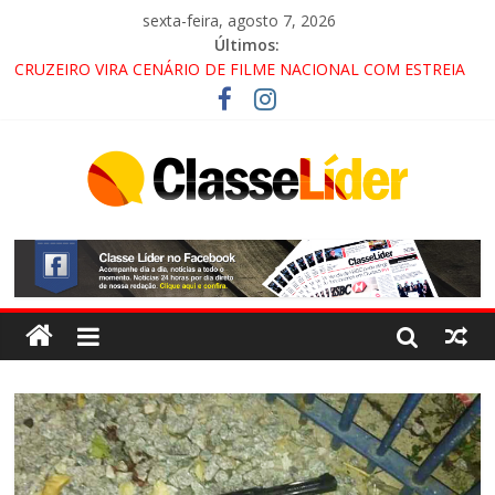
sexta-feira, agosto 7, 2026
Últimos:
CRUZEIRO VIRA CENÁRIO DE FILME NACIONAL COM ESTREIA
PREVISTA PARA 2027!
“HÁ PRESENÇA DO COMANDO VERMELHO NO VALE”, AFIRMA
PROMOTOR DO GAECO
ACESSO À APARECIDA NA DUTRA SERÁ BLOQUEADO NO FIM
DE SEMANA; MOTORISTAS DEVEM USAR ROTAS
ALTERNATIVAS
LORENA, PINDAMONHANGABA E QUELUZ NA RETA FINAL
PELA FÁBRICA DA COCA-COLA!