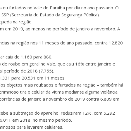
 ou furtados no Vale do Paraíba por dia no ano passado. O
a SSP (Secretaria de Estado da Segurança Pública).
queda na região.
ram em 2019, ao menos no período de janeiro a novembro. A
ncias na região nos 11 meses do ano passado, contra 12.820
ar caiu de 1.160 para 880.
de roubo em geral no Vale, que caiu 16% entre janeiro e
l período de 2018 (7.755).
21.331 para 20.531 em 11 meses.
 dos objetos mais roubados e furtados na região – também há
iminoso tira o celular da vítima mediante alguma violência.
corrências de janeiro a novembro de 2019 contra 6.809 em
rcebe a subtração do aparelho, reduziram 12%, com 5.292
a 6.011 em 2018, no mesmo período.
iminosos para levarem celulares.