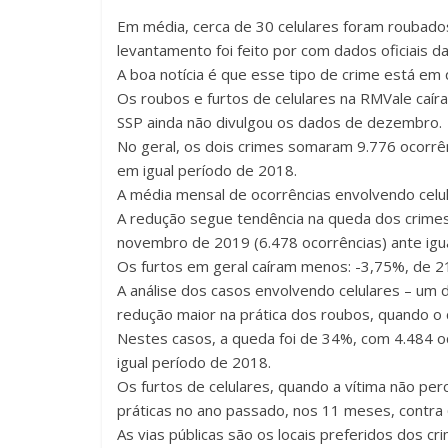
Em média, cerca de 30 celulares foram roubados
levantamento foi feito por com dados oficiais d
A boa notícia é que esse tipo de crime está em 
Os roubos e furtos de celulares na RMVale caí
SSP ainda não divulgou os dados de dezembro.
No geral, os dois crimes somaram 9.776 ocorrê
em igual período de 2018.
A média mensal de ocorrências envolvendo celul
A redução segue tendência na queda dos crimes 
novembro de 2019 (6.478 ocorrências) ante igua
Os furtos em geral caíram menos: -3,75%, de 
A análise dos casos envolvendo celulares – um
redução maior na prática dos roubos, quando o cr
Nestes casos, a queda foi de 34%, com 4.484 o
igual período de 2018.
Os furtos de celulares, quando a vítima não pe
práticas no ano passado, nos 11 meses, contr
As vias públicas são os locais preferidos dos cr