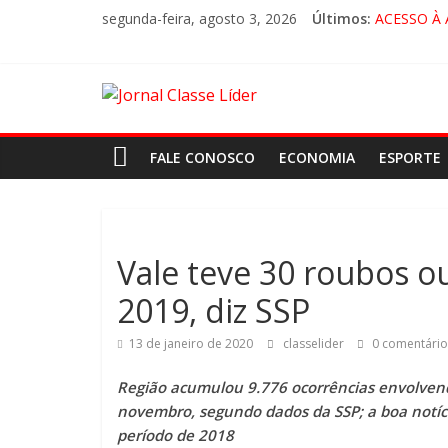
segunda-feira, agosto 3, 2026
Últimos:
ACESSO À
🚨 LOREN
CRUZEIRO 
“HÁ PRES
FALE CONOSCO
ECONOMIA
ESPORTE
Vale teve 30 roubos ou
2019, diz SSP
13 de janeiro de 2020
classelider
0 comentário
Região acumulou 9.776 ocorrências envolvendo
novembro, segundo dados da SSP; a boa notíc
período de 2018