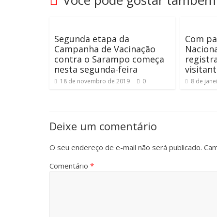
Você pode gostar também
Segunda etapa da
Com pa
Campanha de Vacinação
Naciona
contra o Sarampo começa
regist
nesta segunda-feira
visitan
18 de novembro de 2019
0
8 de jane
Deixe um comentário
O seu endereço de e-mail não será publicado.
Cam
Comentário
*