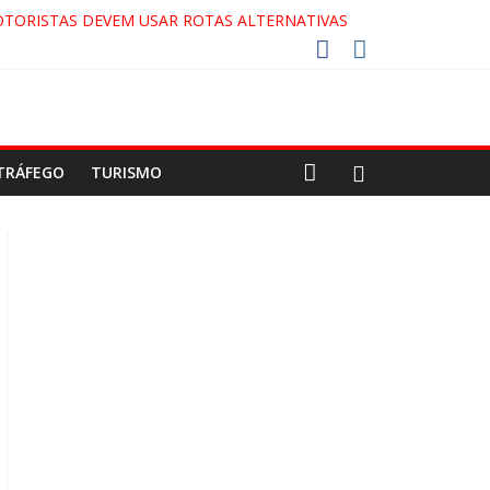
OTORISTAS DEVEM USAR ROTAS ALTERNATIVAS
DA COCA-COLA!
2027!
O GAECO
TRÁFEGO
TURISMO