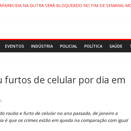
 APARECIDA NA DUTRA SERÁ BLOQUEADO NO FIM DE SEMANA; M
A, PINDAMONHANGABA E QUELUZ NA RETA FINAL PELA FÁBRICA 
VIRA CENÁRIO DE FILME NACIONAL COM ESTREIA PREVISTA PARA 
ENÇA DO COMANDO VERMELHO NO VALE”, AFIRMA PROMOTOR D
EVENTOS
INDÚSTRIA
POLICIAL
POLÍTICA
SAÚDE
 furtos de celular por dia em
s
 roubo e furto de celular no ano passado, de janeiro a
ia é que os crimes estão em queda na comparação com igual