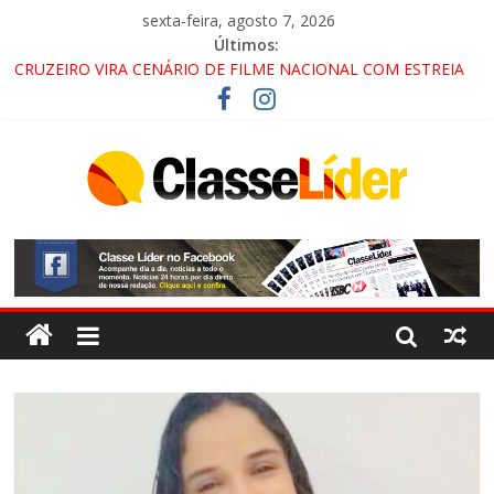
sexta-feira, agosto 7, 2026
Últimos:
CRUZEIRO VIRA CENÁRIO DE FILME NACIONAL COM ESTREIA
PREVISTA PARA 2027!
“HÁ PRESENÇA DO COMANDO VERMELHO NO VALE”, AFIRMA
PROMOTOR DO GAECO
ACESSO À APARECIDA NA DUTRA SERÁ BLOQUEADO NO FIM
DE SEMANA; MOTORISTAS DEVEM USAR ROTAS
ALTERNATIVAS
LORENA, PINDAMONHANGABA E QUELUZ NA RETA FINAL
PELA FÁBRICA DA COCA-COLA!