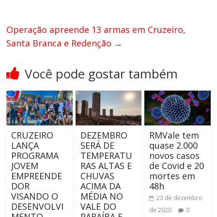
Operação apreende 13 armas em Cruzeiro,
Santa Branca e Redenção
→
Você pode gostar também
CRUZEIRO
DEZEMBRO
RMVale tem
LANÇA
SERÁ DE
quase 2.000
PROGRAMA
TEMPERATU
novos casos
JOVEM
RAS ALTAS E
de Covid e 20
EMPREENDE
CHUVAS
mortes em
DOR
ACIMA DA
48h
VISANDO O
MÉDIA NO
23 de dezembro
DESENVOLVI
VALE DO
de 2020
0
MENTO
PARAÍBA E