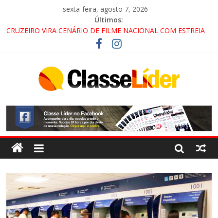
sexta-feira, agosto 7, 2026
Últimos:
CRUZEIRO VIRA CENÁRIO DE FILME NACIONAL COM ESTREIA
PREVISTA PARA 2027!
“HÁ PRESENÇA DO COMANDO VERMELHO NO VALE”, AFIRMA
PROMOTOR DO GAECO
ACESSO À APARECIDA NA DUTRA SERÁ BLOQUEADO NO FIM
DE SEMANA; MOTORISTAS DEVEM USAR ROTAS
ALTERNATIVAS
LORENA, PINDAMONHANGABA E QUELUZ NA RETA FINAL
PELA FÁBRICA DA COCA-COLA!