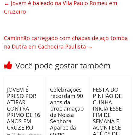
←
Jovem é baleado na Vila Paulo Romeu em
Cruzeiro
Caminhão carregado com chapas de aço tomba
na Dutra em Cachoeira Paulista
→
Você pode gostar também
JOVEM É
Celebrações
FESTA DO
PRESO POR
recordam 90
PINHÃO DE
ATIRAR
anos da
CUNHA
CONTRA
proclamação
INICIA ESSE
PRIMO DE 16
de Nossa
FIM DE
ANOS EM
Senhora
SEMANA E
CRUZEIRO
Aparecida
ACONTECE
como
ATÉ 05 DE
27 de outubro de