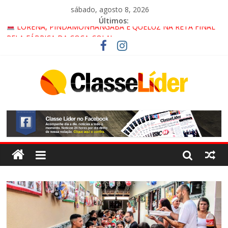
sábado, agosto 8, 2026
Últimos:
LORENA, PINDAMONHANGABA E QUELUZ NA RETA FINAL
PELA FÁBRICA DA COCA-COLA!
CRUZEIRO VIRA CENÁRIO DE FILME NACIONAL COM ESTREIA
PREVISTA PARA 2027!
“HÁ PRESENÇA DO COMANDO VERMELHO NO VALE”, AFIRMA
PROMOTOR DO GAECO
ACESSO À APARECIDA NA DUTRA SERÁ BLOQUEADO NO FIM
DE SEMANA; MOTORISTAS DEVEM USAR ROTAS
ALTERNATIVAS