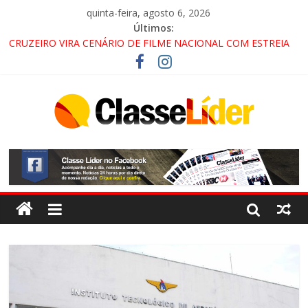
quinta-feira, agosto 6, 2026
Últimos:
CRUZEIRO VIRA CENÁRIO DE FILME NACIONAL COM ESTREIA
PREVISTA PARA 2027!
“HÁ PRESENÇA DO COMANDO VERMELHO NO VALE”, AFIRMA
PROMOTOR DO GAECO
ACESSO À APARECIDA NA DUTRA SERÁ BLOQUEADO NO FIM
DE SEMANA; MOTORISTAS DEVEM USAR ROTAS
ALTERNATIVAS
LORENA, PINDAMONHANGABA E QUELUZ NA RETA FINAL
PELA FÁBRICA DA COCA-COLA!