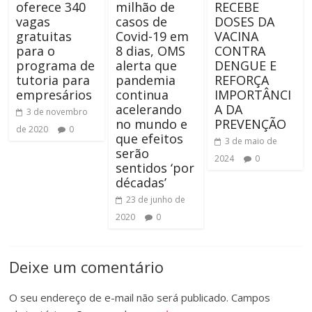
oferece 340
milhão de
RECEBE
vagas
casos de
DOSES DA
gratuitas
Covid-19 em
VACINA
para o
8 dias, OMS
CONTRA
programa de
alerta que
DENGUE E
tutoria para
pandemia
REFORÇA
empresários
continua
IMPORTÂNCI
acelerando
A DA
3 de novembro
no mundo e
PREVENÇÃO
de 2020
0
que efeitos
3 de maio de
serão
2024
0
sentidos ‘por
décadas’
23 de junho de
2020
0
Deixe um comentário
O seu endereço de e-mail não será publicado.
Campos