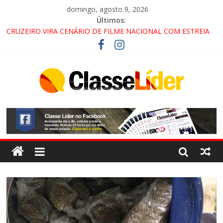
domingo, agosto 9, 2026
Últimos:
CRUZEIRO VIRA CENÁRIO DE FILME NACIONAL COM ESTREIA
PREVISTA PARA 2027!
“HÁ PRESENÇA DO COMANDO VERMELHO NO VALE”, AFIRMA
PROMOTOR DO GAECO
ACESSO À APARECIDA NA DUTRA SERÁ BLOQUEADO NO FIM
DE SEMANA; MOTORISTAS DEVEM USAR ROTAS
ALTERNATIVAS
LORENA, PINDAMONHANGABA E QUELUZ NA RETA FINAL
PELA FÁBRICA DA COCA-COLA!