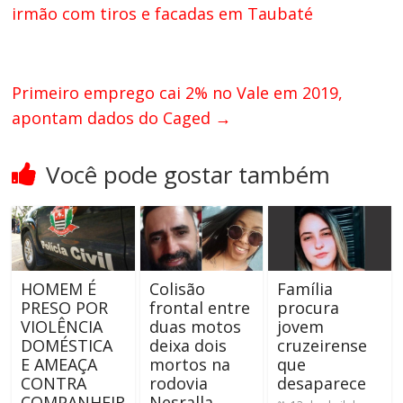
irmão com tiros e facadas em Taubaté
Primeiro emprego cai 2% no Vale em 2019,
apontam dados do Caged
→
Você pode gostar também
HOMEM É
Colisão
Família
PRESO POR
frontal entre
procura
VIOLÊNCIA
duas motos
jovem
DOMÉSTICA
deixa dois
cruzeirense
E AMEAÇA
mortos na
que
CONTRA
rodovia
desaparece
COMPANHEIR
Nesralla