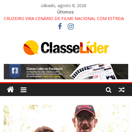
sábado, agosto 8, 2026
Últimos:
CRUZEIRO VIRA CENÁRIO DE FILME NACIONAL COM ESTREIA
PREVISTA PARA 2027!
“HÁ PRESENÇA DO COMANDO VERMELHO NO VALE”, AFIRMA
PROMOTOR DO GAECO
ACESSO À APARECIDA NA DUTRA SERÁ BLOQUEADO NO FIM
DE SEMANA; MOTORISTAS DEVEM USAR ROTAS
ALTERNATIVAS
LORENA, PINDAMONHANGABA E QUELUZ NA RETA FINAL
PELA FÁBRICA DA COCA-COLA!