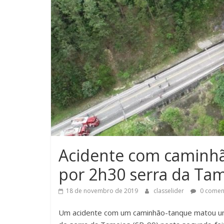
Acidente com caminhã
por 2h30 serra da Ta
18 de novembro de 2019
classelider
0 comen
Um acidente com um caminhão-tanque matou um