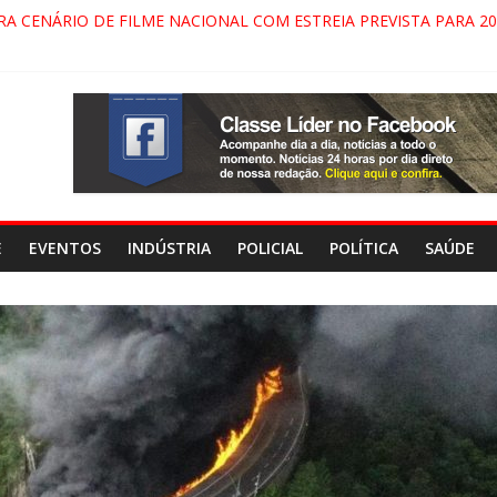
PINDAMONHANGABA E QUELUZ NA RETA FINAL PELA FÁBRICA DA
RA CENÁRIO DE FILME NACIONAL COM ESTREIA PREVISTA PARA 20
ÇA DO COMANDO VERMELHO NO VALE”, AFIRMA PROMOTOR DO 
PARECIDA NA DUTRA SERÁ BLOQUEADO NO FIM DE SEMANA; MOT
E
EVENTOS
INDÚSTRIA
POLICIAL
POLÍTICA
SAÚDE