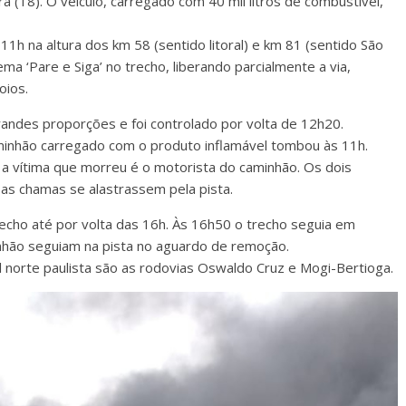
 (18). O veículo, carregado com 40 mil litros de combustível,
11h na altura dos km 58 (sentido litoral) e km 81 (sentido São
ma ‘Pare e Siga’ no trecho, liberando parcialmente a via,
oios.
andes proporções e foi controlado por volta de 12h20.
aminhão carregado com o produto inflamável tombou às 11h.
 a vítima que morreu é o motorista do caminhão. Os dois
as chamas se alastrassem pela pista.
cho até por volta das 16h. Às 16h50 o trecho seguia em
nhão seguiam na pista no aguardo de remoção.
al norte paulista são as rodovias Oswaldo Cruz e Mogi-Bertioga.