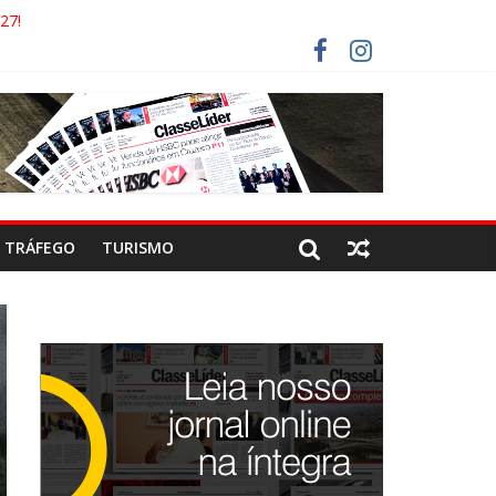
 COCA-COLA!
27!
GAECO
ORISTAS DEVEM USAR ROTAS ALTERNATIVAS
TRÁFEGO
TURISMO