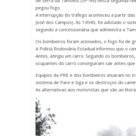
de serra da Tamoios (SP-99) nesta segunda-feira
pegou fogo.
A interrupção do tráfego aconteceu a partir das 
José dos Campos). Às 13h40, foi adotado o siste
segundo a concessionária que administra a Tam
Os bombeiros foram acionados, o fogo foi de gr
A Polícia Rodoviária Estadual informou que o c
Antes, atingiu um carro. Segundo os bombeiros,
ocupantes do carro conseguiram sair antes que 
Equipes da PRE e dos bombeiros atuaram no tre
sistema de Pare e Siga e os destroços do cami
As alternativas aos motoristas que vão ao litor