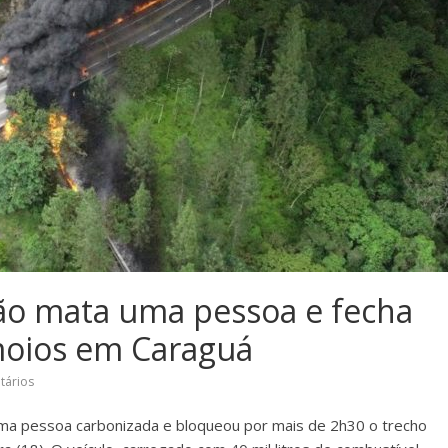
o mata uma pessoa e fecha
moios em Caraguá
tários
a pessoa carbonizada e bloqueou por mais de 2h30 o trecho