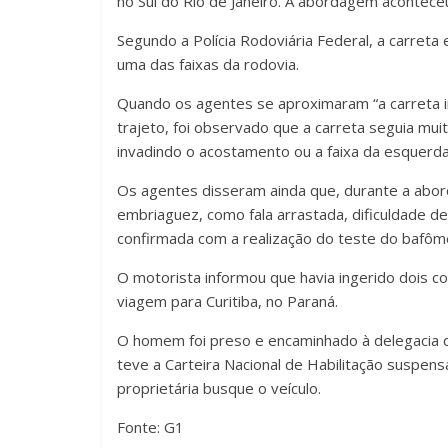
no Sul do Rio de Janeiro. A abordagem acontec
Segundo a Polícia Rodoviária Federal, a carret
uma das faixas da rodovia.
Quando os agentes se aproximaram “a carreta i
trajeto, foi observado que a carreta seguia mui
invadindo o acostamento ou a faixa da esquerda”
Os agentes disseram ainda que, durante a abor
embriaguez, como fala arrastada, dificuldade de e
confirmada com a realização do teste do bafôm
O motorista informou que havia ingerido dois c
viagem para Curitiba, no Paraná.
O homem foi preso e encaminhado à delegacia d
teve a Carteira Nacional de Habilitação suspens
proprietária busque o veículo.
Fonte: G1