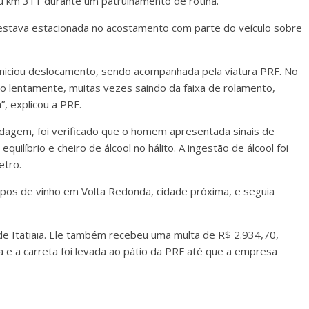
eu km 311 durante um patrulhamento de rotina.
a estava estacionada no acostamento com parte do veículo sobre
niciou deslocamento, sendo acompanhada pela viatura PRF. No
to lentamente, muitas vezes saindo da faixa de rolamento,
, explicou a PRF.
dagem, foi verificado que o homem apresentada sinais de
quilíbrio e cheiro de álcool no hálito. A ingestão de álcool foi
etro.
opos de vinho em Volta Redonda, cidade próxima, e seguia
e Itatiaia. Ele também recebeu uma multa de R$ 2.934,70,
a e a carreta foi levada ao pátio da PRF até que a empresa