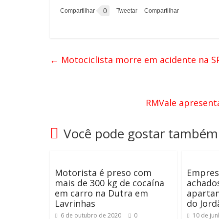
0
←
Motociclista morre em acidente na S
RMVale apresenta
Você pode gostar também
Motorista é preso com
Empresá
mais de 300 kg de cocaína
achado
em carro na Dutra em
aparta
Lavrinhas
do Jord
6 de outubro de 2020
0
10 de ju