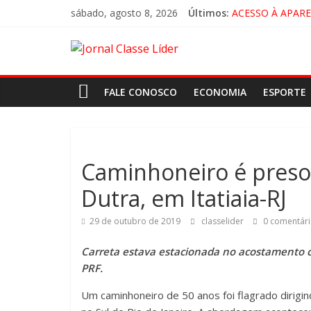
sábado, agosto 8, 2026
Últimos:
ACESSO À APAR
🚨 LORENA, PI
CRUZEIRO VIRA 
“HÁ PRESENÇA 
FALE CONOSCO
ECONOMIA
ESPORTE
Caminhoneiro é preso p
Dutra, em Itatiaia-RJ
29 de outubro de 2019
classelider
0 comentári
Carreta estava estacionada no acostamento co
PRF.
Um caminhoneiro de 50 anos foi flagrado dirigind