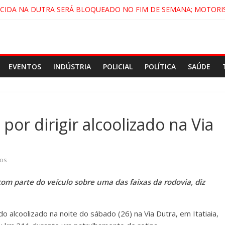
ECIDA NA DUTRA SERÁ BLOQUEADO NO FIM DE SEMANA; MOTORI
NDAMONHANGABA E QUELUZ NA RETA FINAL PELA FÁBRICA DA COC
CENÁRIO DE FILME NACIONAL COM ESTREIA PREVISTA PARA 2027!
DO COMANDO VERMELHO NO VALE”, AFIRMA PROMOTOR DO GAE
EVENTOS
INDÚSTRIA
POLICIAL
POLÍTICA
SAÚDE
or dirigir alcoolizado na Via
os
m parte do veículo sobre uma das faixas da rodovia, diz
o alcoolizado na noite do sábado (26) na Via Dutra, em Itatiaia,