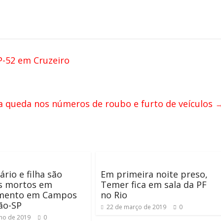
P-52 em Cruzeiro
 queda nos números de roubo e furto de veículos
rio e filha são
Em primeira noite preso,
s mortos em
Temer fica em sala da PF
mento em Campos
no Rio
ão-SP
22 de março de 2019
0
nho de 2019
0